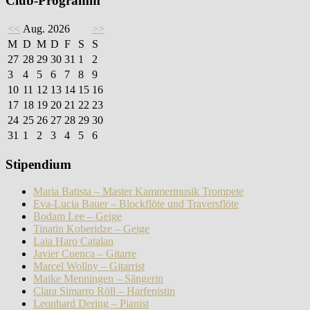
Club-Programm
<<
Aug. 2026
>>
M
D
M
D
F
S
S
27
28
29
30
31
1
2
3
4
5
6
7
8
9
10
11
12
13
14
15
16
17
18
19
20
21
22
23
24
25
26
27
28
29
30
31
1
2
3
4
5
6
Stipendium
Maria Batista – Master Kammermusik Trompete
Eva-Lucia Bauer – Blockflöte und Traversflöte
Bodam Lee – Geige
Tinatin Koberidze – Geige
Laia Haro Catalan
Javier Cuenca – Gitarre
Marcel Wollny – Gitarrist
Maike Menningen – Sängerin
Clara Simarro Röll – Harfenistin
Leonhard Dering – Pianist