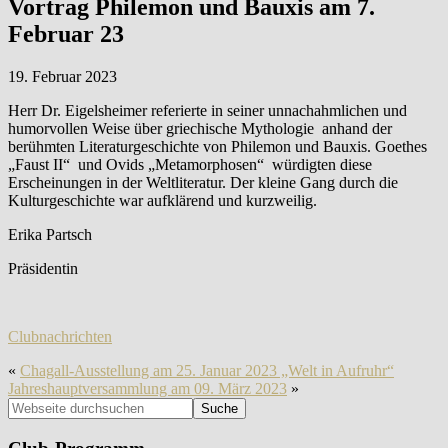
Vortrag Philemon und Bauxis am 7.
Februar 23
19. Februar 2023
Herr Dr. Eigelsheimer referierte in seiner unnachahmlichen und
humorvollen Weise über griechische Mythologie anhand der
berühmten Literaturgeschichte von Philemon und Bauxis. Goethes
„Faust II“ und Ovids „Metamorphosen“ würdigten diese
Erscheinungen in der Weltliteratur. Der kleine Gang durch die
Kulturgeschichte war aufklärend und kurzweilig.
Erika Partsch
Präsidentin
Clubnachrichten
«
Chagall-Ausstellung am 25. Januar 2023 „Welt in Aufruhr“
Jahreshauptversammlung am 09. März 2023
»
Seitenspalte
Webseite
durchsuchen