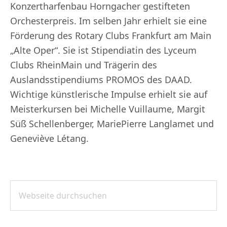
Konzertharfenbau Horngacher gestifteten
Orchesterpreis. Im selben Jahr erhielt sie eine
Förderung des Rotary Clubs Frankfurt am Main
„Alte Oper“. Sie ist Stipendiatin des Lyceum
Clubs Rhein­Main und Trägerin des
Auslandsstipendiums PROMOS des DAAD.
Wichtige künstlerische Impulse erhielt sie auf
Meisterkursen bei Michelle Vuillaume, Margit
Süß­ Schellenberger, Marie­Pierre Langlamet und
Geneviève Létang.
Webseite
SEITENSPALTE
durchsuchen