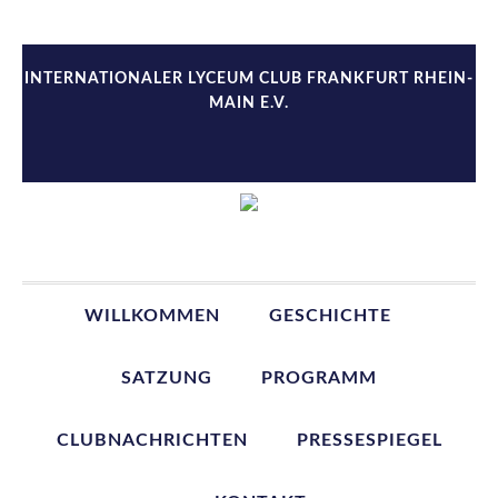
Zur
Zum
Zur
Zur
Hauptnavigation
Inhalt
Seitenspalte
Fußzeile
springen
springen
springen
springen
INTERNATIONALER LYCEUM CLUB FRANKFURT RHEIN-
MAIN E.V.
WILLKOMMEN
GESCHICHTE
SATZUNG
PROGRAMM
CLUBNACHRICHTEN
PRESSESPIEGEL