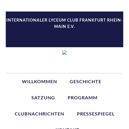
Zur
Zum
Zur
Zur
Hauptnavigation
Inhalt
Seitenspalte
Fußzeile
springen
springen
springen
springen
INTERNATIONALER LYCEUM CLUB FRANKFURT RHEIN-
MAIN E.V.
WILLKOMMEN
GESCHICHTE
SATZUNG
PROGRAMM
CLUBNACHRICHTEN
PRESSESPIEGEL